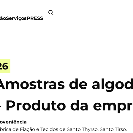
ão
Serviços
PRESS
26
Amostras de algod
– Produto da emp
oveniência
brica de Fiação e Tecidos de Santo Thyrso, Santo Tirso.