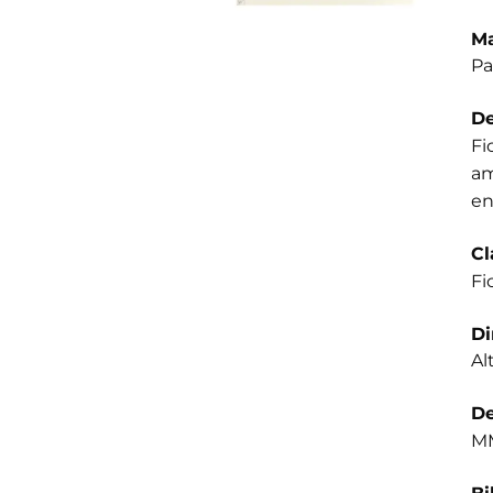
Ma
Pa
De
Fi
am
en
Cl
Fi
D
Al
De
MM