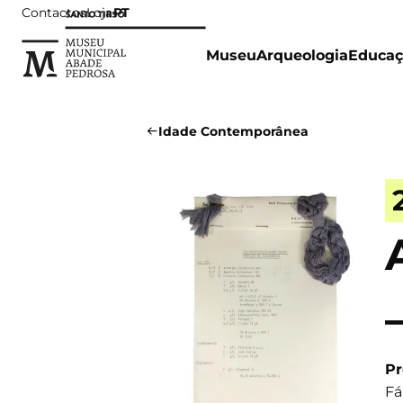
Contactos
Loja
PT
Museu
Arqueologia
Educaç
Idade Contemporânea
Pr
Fá