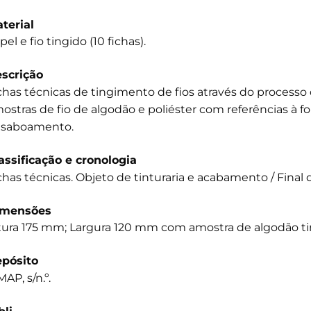
terial
pel e fio tingido (10 fichas).
scrição
chas técnicas de tingimento de fios através do process
ostras de fio de algodão e poliéster com referências à f
saboamento.
assificação e cronologia
chas técnicas. Objeto de tinturaria e acabamento / Final 
imensões
tura 175 mm; Largura 120 mm com amostra de algodão ti
pósito
AP, s/n.º.