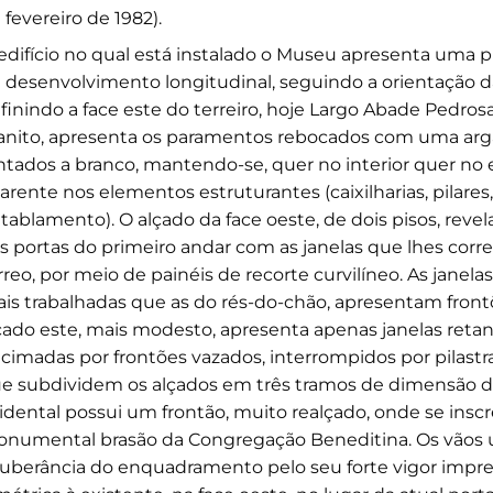
 fevereiro de 1982).
edifício no qual está instalado o Museu apresenta uma p
 desenvolvimento longitudinal, seguindo a orientação da
finindo a face este do terreiro, hoje Largo Abade Pedrosa
anito, apresenta os paramentos rebocados com uma arg
ntados a branco, mantendo-se, quer no interior quer no e
arente nos elementos estruturantes (caixilharias, pilares,
tablamento). O alçado da face oeste, de dois pisos, reve
s portas do primeiro andar com as janelas que lhes cor
rreo, por meio de painéis de recorte curvilíneo. As janela
is trabalhadas que as do rés-do-chão, apresentam front
çado este, mais modesto, apresenta apenas janelas retan
cimadas por frontões vazados, interrompidos por pilastr
e subdividem os alçados em três tramos de dimensão de
idental possui um frontão, muito realçado, onde se ins
numental brasão da Congregação Beneditina. Os vãos
uberância do enquadramento pelo seu forte vigor impres