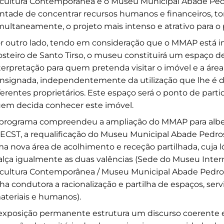
cultura Contemporânea e o Museu Municipal Abade Ped
ntade de concentrar recursos humanos e financeiros, t
multaneamente, o projeto mais intenso e atrativo para o 
r outro lado, tendo em consideração que o MMAP está i
steiro de Santo Tirso, o museu constituirá um espaço d
terpretação para quem pretenda visitar o imóvel e a área
nsignada, independentemente da utilização que lhe é 
ferentes proprietários. Este espaço será o ponto de part
em decida conhecer este imóvel.
programa compreendeu a ampliação do MMAP para albe
ECST, a requalificação do Museu Municipal Abade Pedr
a nova área de acolhimento e receção partilhada, cuja l
alça igualmente as duas valências (Sede do Museu Inter
cultura Contemporânea / Museu Municipal Abade Pedr
nha condutora a racionalização e partilha de espaços, serv
ateriais e humanos).
exposição permanente estrutura um discurso coerente e