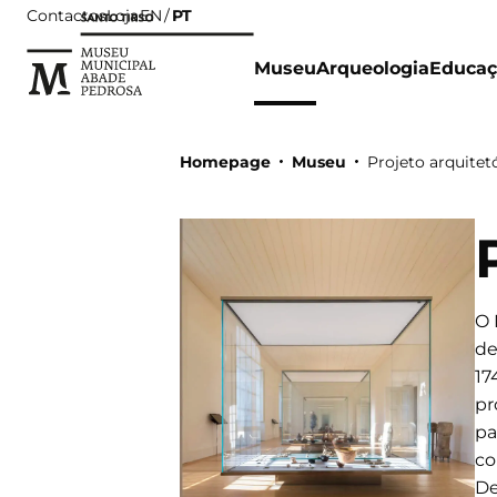
Contactos
Loja
PT
EN
Museu
Arqueologia
Educaç
Homepage
Museu
Projeto arquitet
O 
de
17
pr
pa
c
De