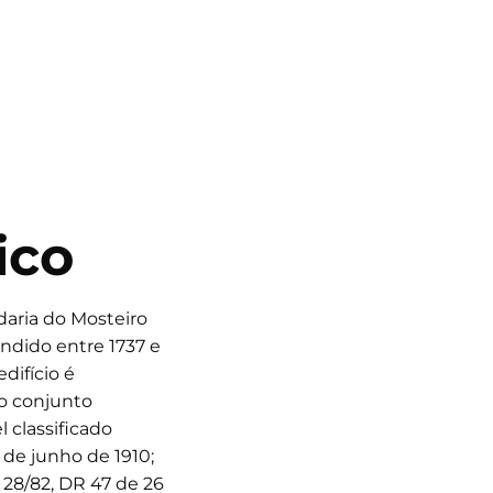
ico
daria do Mosteiro
ndido entre 1737 e
difício é
 o conjunto
l classificado
3 de junho de 1910;
 28/82, DR 47 de 26