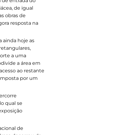
ta de entrada do
iácea, de igual
as obras de
gora resposta na
a ainda hoje as
retangulares,
porte a uma
divide a área em
acesso ao restante
composta por um
percorre
do qual se
 exposição
acional de