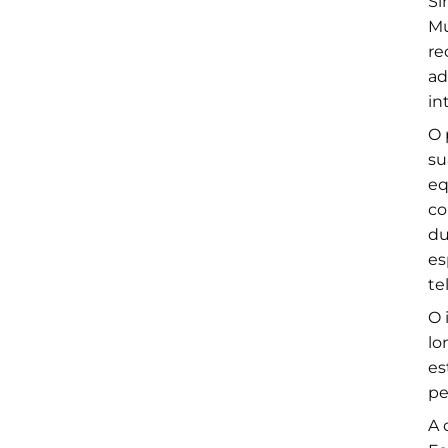
Si
Mu
re
ad
in
O 
su
eq
co
du
es
te
O 
lo
es
pe
A 