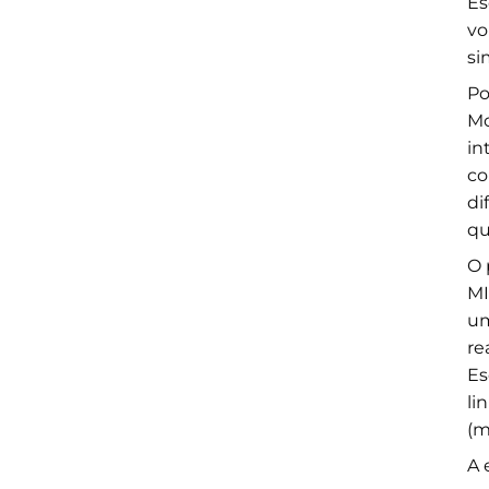
Es
vo
si
Po
Mo
in
co
di
qu
O 
MI
um
re
Es
li
(m
A 