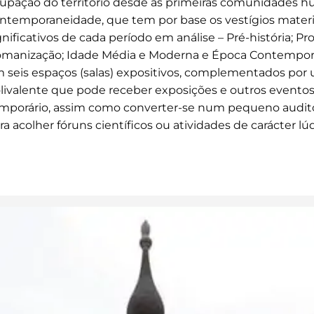
upação do território desde as primeiras comunidades h
ntemporaneidade, que tem por base os vestígios materi
gnificativos de cada período em análise – Pré-história; Pro
manização; Idade Média e Moderna e Época Contemporâ
 seis espaços (salas) expositivos, complementados por 
livalente que pode receber exposições e outros eventos
mporário, assim como converter-se num pequeno auditó
ra acolher fóruns científicos ou atividades de carácter lúd