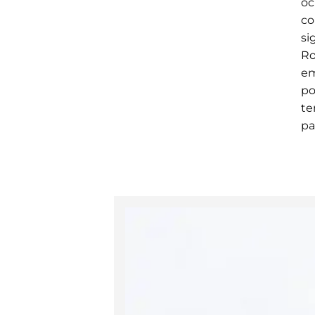
oc
co
si
Ro
em
po
te
pa