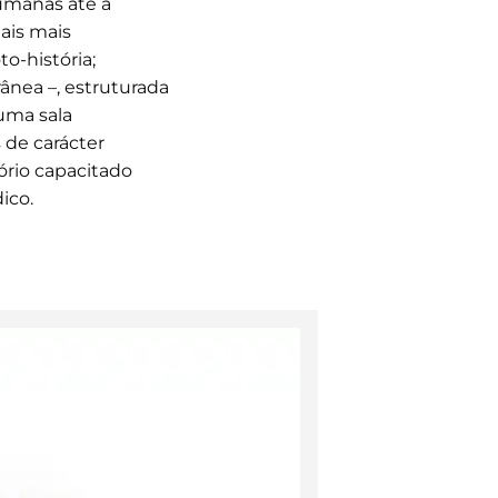
umanas até à
ais mais
to-história;
nea –, estruturada
uma sala
 de carácter
rio capacitado
ico.