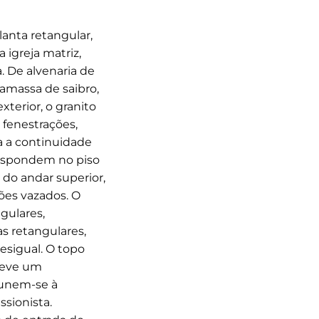
lanta retangular,
 igreja matriz,
. De alvenaria de
amassa de saibro,
xterior, o granito
 fenestrações,
la a continuidade
respondem no piso
s do andar superior,
ões vazados. O
gulares,
as retangulares,
sigual. O topo
creve um
 unem-se à
sionista.