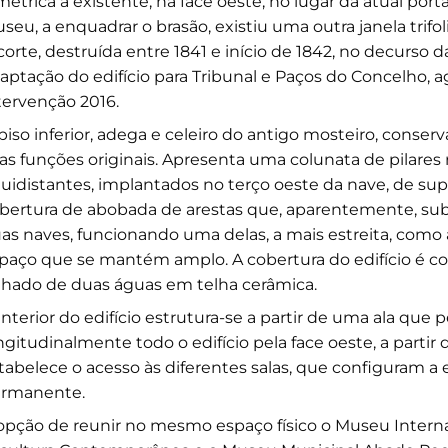
métrica à existente, na face oeste, no lugar da atual por
seu, a enquadrar o brasão, existiu uma outra janela trifol
corte, destruída entre 1841 e início de 1842, no decurso d
aptação do edifício para Tribunal e Paços do Concelho, a
tervenção 2016.
piso inferior, adega e celeiro do antigo mosteiro, conserv
as funções originais. Apresenta uma colunata de pilares 
uidistantes, implantados no terço oeste da nave, de su
bertura de abobada de arestas que, aparentemente, sub
as naves, funcionando uma delas, a mais estreita, como 
paço que se mantém amplo. A cobertura do edifício é 
lhado de duas águas em telha cerâmica.
interior do edifício estrutura-se a partir de uma ala que 
ngitudinalmente todo o edifício pela face oeste, a partir 
tabelece o acesso às diferentes salas, que configuram a
rmanente.
opção de reunir no mesmo espaço físico o Museu Intern