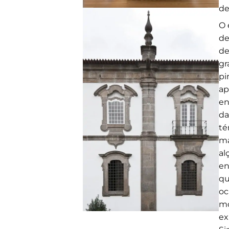
de
O 
de
de
gr
pi
ap
en
da
té
ma
al
en
qu
oc
mo
ex