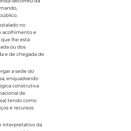
rosa decorreu da
ornando,
público.
nstalado no
e acolhimento e
 que lhe está
dada ou dos
ida e de chegada de
rgar a sede do
osa, enquadrando
ógica construtiva
nacional de
osa) tendo como
iços e recursos
 interpretativo da