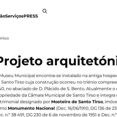
ão
Serviços
PRESS
ónico
Projeto arquitetón
Museu Municipal encontra-se instalado na antiga hospe
 Santo Tirso cuja construção ocorreu no triénio compree
40, no abaciado de D. Plácido de S. Bento. Atualmente o e
opriedade da Câmara Municipal de Santo Tirso e integra
trimonial designado por
Mosteiro de Santo Tirso
, imóve
omo
Monumento Nacional
(Dec. 16/06/1910, DG 136 de 2
c. n.º 38 491, DG 230 de 6 de novembro de 1951 e Dec. n.º