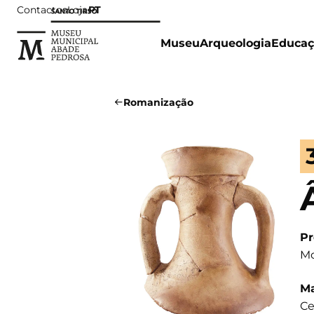
Contactos
Loja
PT
Museu
Arqueologia
Educaç
Romanização
Pr
Mo
Ma
Ce