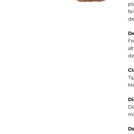
pl
fe
de
De
Fr
al
de
Cl
Ti
Mo
D
Di
m
De