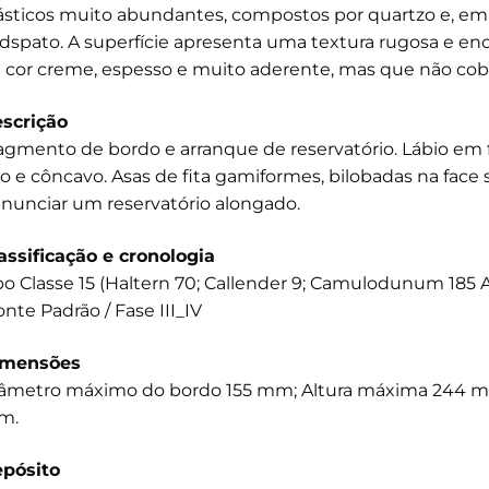
ásticos muito abundantes, compostos por quartzo e, em
ldspato. A superfície apresenta uma textura rugosa e e
 cor creme, espesso e muito aderente, mas que não cobre
scrição
agmento de bordo e arranque de reservatório. Lábio em fit
to e côncavo. Asas de fita gamiformes, bilobadas na face 
nunciar um reservatório alongado.
assificação e cronologia
po Classe 15 (Haltern 70; Callender 9; Camulodunum 185 A
nte Padrão / Fase III_IV
imensões
âmetro máximo do bordo 155 mm; Altura máxima 244 m
m.
pósito