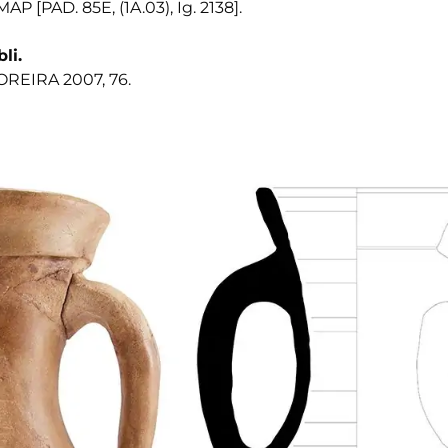
AP [PAD. 85E, (1A.03), Ig. 2138].
bli.
REIRA 2007, 76.