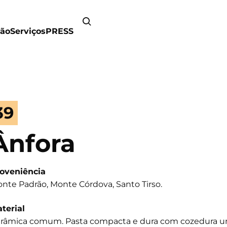
ão
Serviços
PRESS
39
Ânfora
oveniência
nte Padrão, Monte Córdova, Santo Tirso.
terial
râmica comum. Pasta compacta e dura com cozedura un