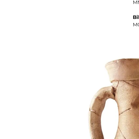
MM
Bi
MO