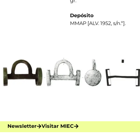
gr.
Depósito
MMAP [ALV. 1952, s/n.º].
Newsletter
Visitar MIEC