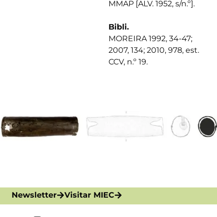
MMAP [ALV. 1952, s/n.º].
Bibli.
MOREIRA 1992, 34-47;
2007, 134; 2010, 978, est.
CCV, n.º 19.
Newsletter
Visitar MIEC