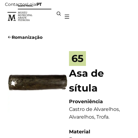
Contactos
Loja
PT
Romanização
65
Asa de
sítula
Proveniência
Castro de Alvarelhos,
Alvarelhos, Trofa.
Material