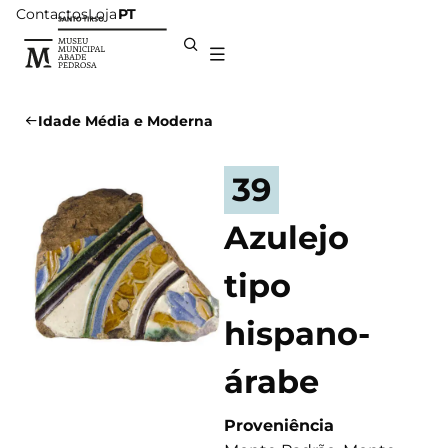
Contactos
Loja
PT
Idade Média e Moderna
39
Azulejo
tipo
hispano-
árabe
Proveniência