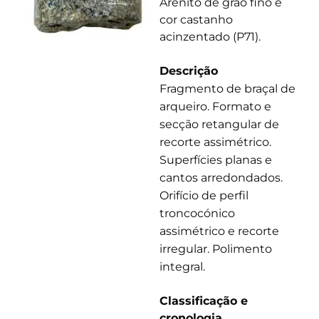
Arenito de grão fino e
cor castanho
acinzentado (P71).
Descrição
Fragmento de braçal de
arqueiro. Formato e
secção retangular de
recorte assimétrico.
Superfícies planas e
cantos arredondados.
Orifício de perfil
troncocónico
assimétrico e recorte
irregular. Polimento
integral.
Classificação e
cronologia