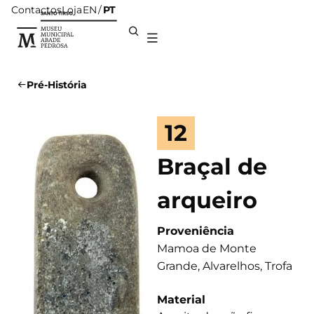
Contactos
Loja
PT
EN
Pré-História
12
Braçal de
arqueiro
Proveniência
Mamoa de Monte
Grande, Alvarelhos, Trofa
Material