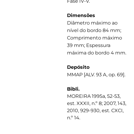
Fase IV-V.
Dimensões
Diâmetro máximo ao
nível do bordo 84 mm;
Comprimento máximo
39 mm; Espessura
máxima do bordo 4 mm.
Depósito
MMAP [ALV. 93 A, op. 69].
Bibli.
MOREIRA 1995a, 52-53,
est. XXXII, n.º 8; 2007, 143,
2010, 929-930, est. CXCI,
n.º 14.