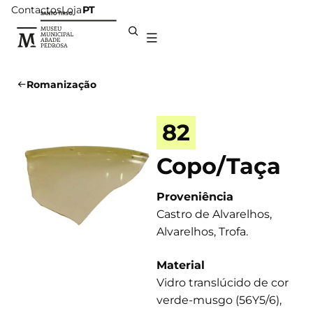
Contactos
Loja
PT
Romanização
82
Copo/Taça
Proveniência
Castro de Alvarelhos,
Alvarelhos, Trofa.
Material
Vidro translúcido de cor
verde-musgo (56Y5/6),