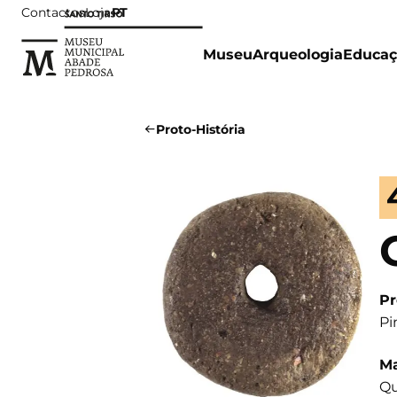
Contactos
Loja
PT
Museu
Arqueologia
Educaç
Proto-História
Pr
Pi
Ma
Qu