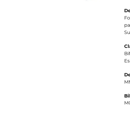
De
Fo
pa
Su
Cl
Bi
Es
De
MM
Bi
MO