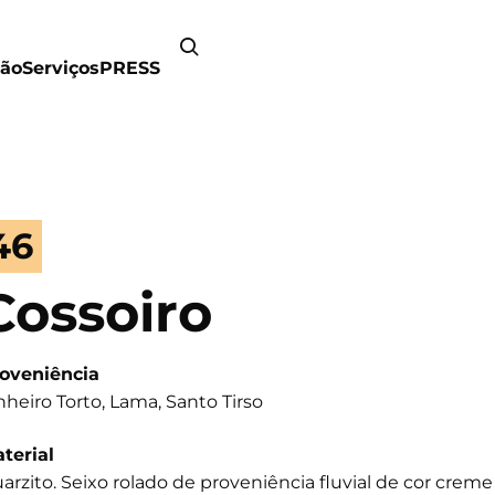
ão
Serviços
PRESS
46
Cossoiro
oveniência
nheiro Torto, Lama, Santo Tirso
terial
arzito. Seixo rolado de proveniência fluvial de cor creme 