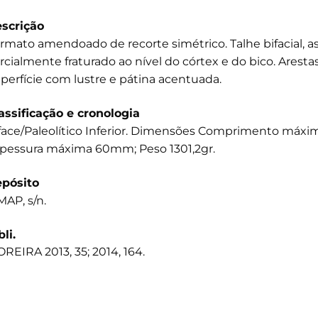
scrição
rmato amendoado de recorte simétrico. Talhe bifacial, a
rcialmente fraturado ao nível do córtex e do bico. Aresta
perfície com lustre e pátina acentuada.
assificação e cronologia
face/Paleolítico Inferior. Dimensões Comprimento má
pessura máxima 60mm; Peso 1301,2gr.
pósito
AP, s/n.
bli.
REIRA 2013, 35; 2014, 164.