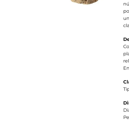
nú
po
un
cl
De
Co
pl
re
En
Cl
Ti
D
Di
Pe