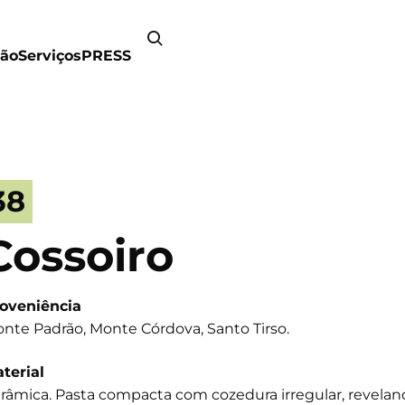
ão
Serviços
PRESS
38
Cossoiro
oveniência
nte Padrão, Monte Córdova, Santo Tirso.
terial
râmica. Pasta compacta com cozedura irregular, revela