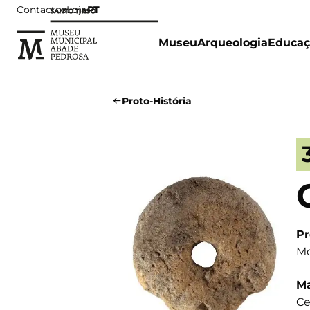
Contactos
Loja
PT
Museu
Arqueologia
Educaç
Proto-História
Pr
Mo
Ma
Ce