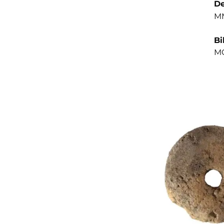
De
MM
Bi
MO