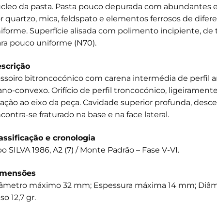
cleo da pasta. Pasta pouco depurada com abundantes 
r quartzo, mica, feldspato e elementos ferrosos de difere
iforme. Superfície alisada com polimento incipiente, de
ara pouco uniforme (N70).
scrição
ssoiro bitroncocónico com carena intermédia de perfil 
ano-convexo. Orifício de perfil troncocónico, ligeiramen
lação ao eixo da peça. Cavidade superior profunda, descen
contra-se fraturado na base e na face lateral.
assificação e cronologia
po SILVA 1986, A2 (7) / Monte Padrão – Fase V-VI.
imensões
âmetro máximo 32 mm; Espessura máxima 14 mm; Diâme
so 12,7 gr.