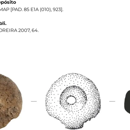
pósito
AP [PAD. 85 E1A (010), 923].
bli.
REIRA 2007, 64.