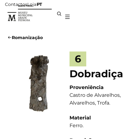
Contactos
Loja
PT
Romanização
6
Dobradiça
Proveniência
Castro de Alvarelhos,
Alvarelhos, Trofa.
Material
Ferro.