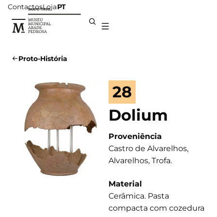
Contactos
Loja
PT
Proto-História
28
Dolium
Proveniência
Castro de Alvarelhos,
Alvarelhos, Trofa.
Material
Cerâmica. Pasta
compacta com cozedura