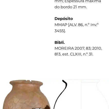
mm; Espessura máxima
do bordo 21 mm.
Depósito
MMAP [ALV. 86, n.º Inv.º
3455].
Bibli.
MOREIRA 2007, 83; 2010,
813, est. CLXIII, n.º 31.