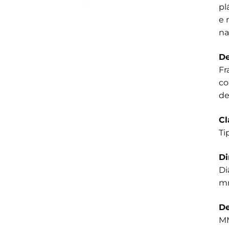
pl
e 
na
De
Fr
co
de
Cl
Ti
D
Di
m
De
MM