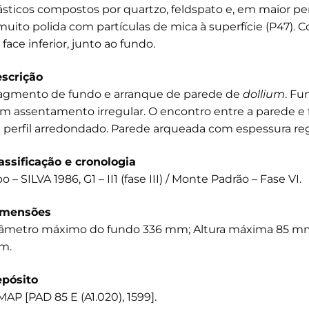
ásticos compostos por quartzo, feldspato e, em maior pe
muito polida com partículas de mica à superfície (P47). 
 face inferior, junto ao fundo.
scrição
agmento de fundo e arranque de parede de
dollium
. Fu
m assentamento irregular. O encontro entre a parede 
 perfil arredondado. Parede arqueada com espessura reg
assificação e cronologia
po – SILVA 1986, G1 – II1 (fase III) / Monte Padrão – Fase VI.
imensões
âmetro máximo do fundo 336 mm; Altura máxima 85 mm
m.
pósito
AP [PAD 85 E (A1.020), 1599].