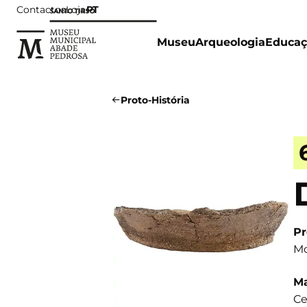
Contactos
Loja
PT
Museu
Arqueologia
Educaç
Proto-História
Pr
Mo
Ma
Ce