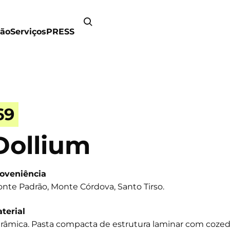
ão
Serviços
PRESS
69
Dollium
oveniência
nte Padrão, Monte Córdova, Santo Tirso.
terial
râmica. Pasta compacta de estrutura laminar com cozed