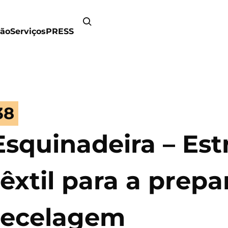
ão
Serviços
PRESS
38
Esquinadeira – Est
têxtil para a prep
tecelagem