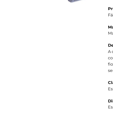
Pr
Fá
Ma
Ma
De
A 
co
fi
se
Cl
Es
D
Es