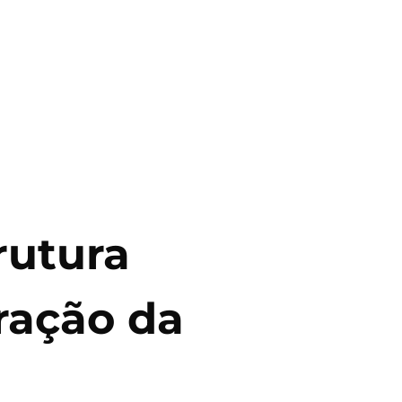
rutura
aração da