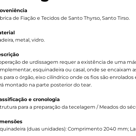
oveniência
brica de Fiação e Tecidos de Santo Thyrso, Santo Tirso.
terial
deira, metal, vidro.
scrição
operação de urdissagem requer a existência de uma máq
mplementar, esquinadeira ou casal, onde se encaixam as
os para o órgão, eixo cilíndrico onde os fios são enrolad
rá montado na parte posterior do tear.
assificação e cronologia
trutura para a preparação da tecelagem / Meados do séc
imensões
quinadeira (duas unidades): Comprimento 2040 mm; Lar