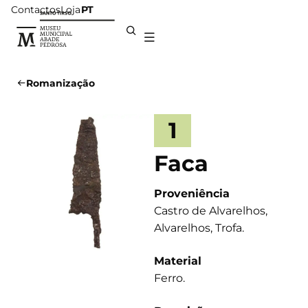
Contactos
Loja
PT
Romanização
1
Faca
Proveniência
Castro de Alvarelhos,
Alvarelhos, Trofa.
Material
Ferro.