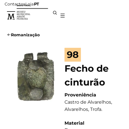
Contactos
Loja
PT
Romanização
98
Fecho de
cinturão
Proveniência
Castro de Alvarelhos,
Alvarelhos, Trofa.
Material