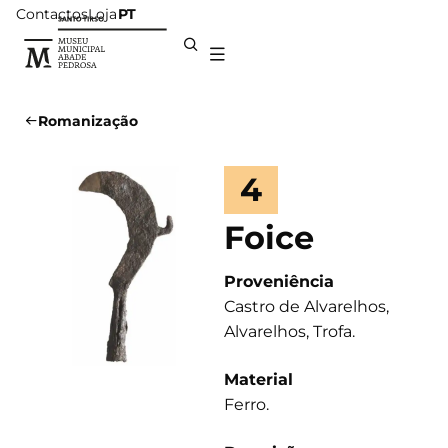
Contactos
Loja
PT
Romanização
4
Foice
Proveniência
Castro de Alvarelhos,
Alvarelhos, Trofa.
Material
Ferro.