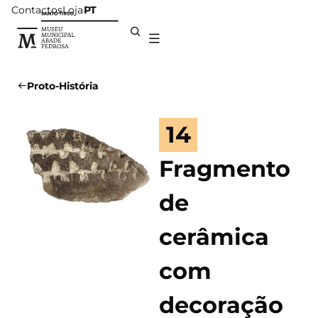
Contactos
Loja
PT
Proto-História
14
Fragmento
de
cerâmica
com
decoração