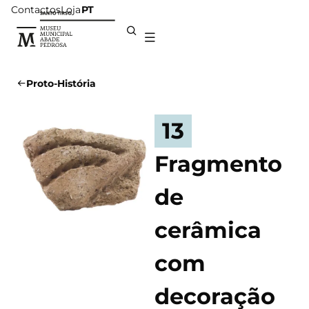
Contactos
Loja
PT
Proto-História
13
Fragmento
de
cerâmica
com
decoração