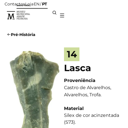
Contactos
Loja
PT
EN
Pré-História
14
Lasca
Proveniência
Castro de Alvarelhos,
Alvarelhos, Trofa.
Material
Sílex de cor acinzentada
(S73).