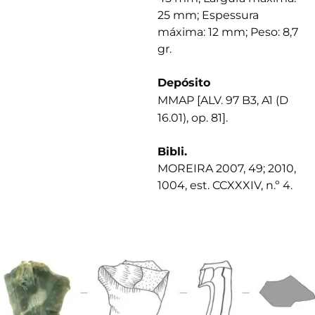
25 mm; Espessura
máxima: 12 mm; Peso: 8,7
gr.
Depósito
MMAP [ALV. 97 B3, A1 (D
16.01), op. 81].
Bibli.
MOREIRA 2007, 49; 2010,
1004, est. CCXXXIV, n.º 4.