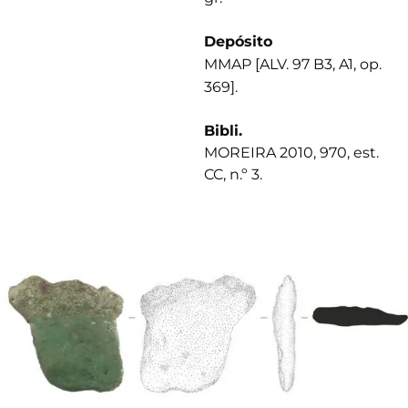
Depósito
MMAP [ALV. 97 B3, A1, op.
369].
Bibli.
MOREIRA 2010, 970, est.
CC, n.º 3.