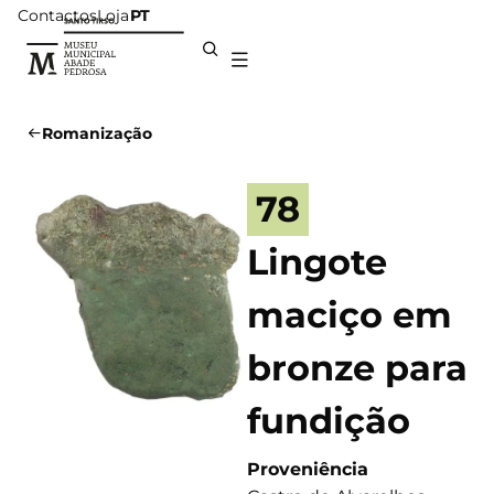
Contactos
Loja
PT
Romanização
78
Lingote
maciço em
bronze para
fundição
Proveniência