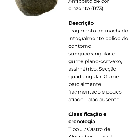
Anfibolito de cor
cinzento (R73).
Descrição
Fragmento de machado
integralmente polido de
contorno
subquadrangular e
gume plano-convexo,
assimétrico. Secção
quadrangular. Gume
parcialmente
fragmentado e pouco
afiado. Talão ausente.
Classificação e
cronologia
Tipo … / Castro de
Alvarelhos – Fase I