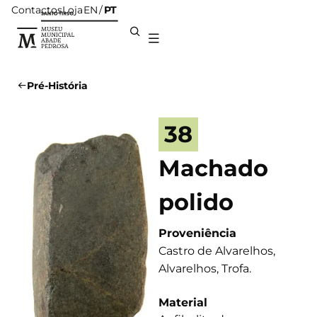
Contactos
Loja
PT
EN
Pré-História
38
Machado
polido
Proveniência
Castro de Alvarelhos,
Alvarelhos, Trofa.
Material