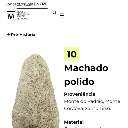
Contactos
Loja
PT
EN
Pré-História
10
Machado
polido
Proveniência
Monte do Padrão, Monte
Córdova, Santo Tirso.
Material