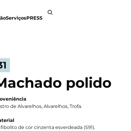
ão
Serviços
PRESS
31
Machado polido
oveniência
stro de Alvarelhos, Alvarelhos, Trofa.
terial
fibolito de cor cinzenta esverdeada (S91).