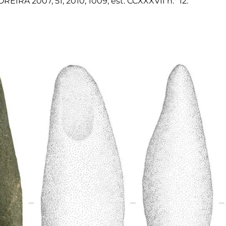
REIRA 2007, 51; 2010, 1009, est. CCXXXVII n.º 12.