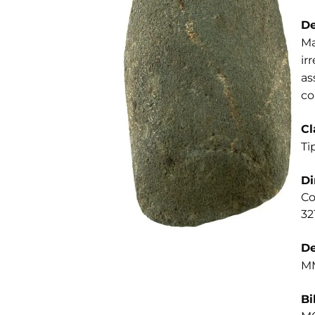
De
Ma
ir
as
co
Cl
Ti
D
Co
32
De
MM
Bi