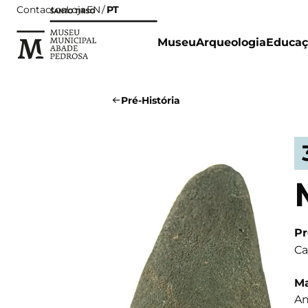
Contactos
Loja
PT
EN
Museu
Arqueologia
Educaç
Pré-História
Pr
Ca
Ma
An