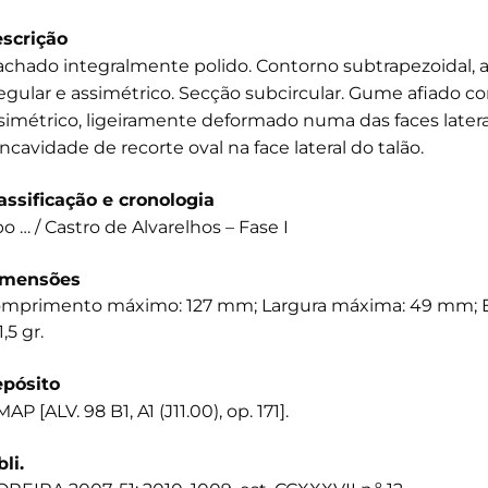
scrição
chado integralmente polido. Contorno subtrapezoidal,
regular e assimétrico. Secção subcircular. Gume afiado co
simétrico, ligeiramente deformado numa das faces later
ncavidade de recorte oval na face lateral do talão.
assificação e cronologia
po … / Castro de Alvarelhos – Fase I
imensões
mprimento máximo: 127 mm; Largura máxima: 49 mm; E
1,5 gr.
pósito
AP [ALV. 98 B1, A1 (J11.00), op. 171].
bli.