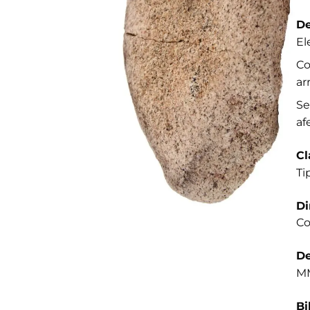
De
El
Co
ar
Se
af
Cl
Ti
D
Co
De
MM
Bi