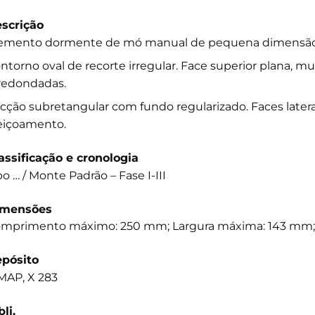
scrição
emento dormente de mó manual de pequena dimensão
ntorno oval de recorte irregular. Face superior plana, mu
redondadas.
cção subretangular com fundo regularizado. Faces laterai
eiçoamento.
assificação e cronologia
po … / Monte Padrão – Fase I-III
imensões
mprimento máximo: 250 mm; Largura máxima: 143 mm;
pósito
AP, X 283
bli.