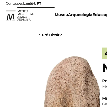
Contactos
Loja
PT
EN
Museu
Arqueologia
Educaç
Pré-História
Pr
Mo
Ma
Gr