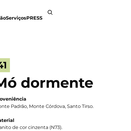
ão
Serviços
PRESS
41
Mó dormente
oveniência
nte Padrão, Monte Córdova, Santo Tirso.
terial
anito de cor cinzenta (N73).