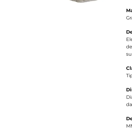
Ma
Gr
De
El
de
su
Cl
Ti
D
Di
da
De
MM