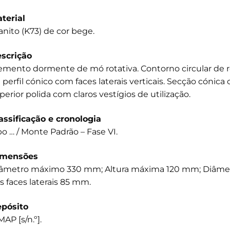
terial
anito (K73) de cor bege.
scrição
emento dormente de mó rotativa. Contorno circular de rec
 perfil cónico com faces laterais verticais. Secção cónic
perior polida com claros vestígios de utilização.
assificação e cronologia
po … / Monte Padrão – Fase VI.
imensões
âmetro máximo 330 mm; Altura máxima 120 mm; Diâmetro 
s faces laterais 85 mm.
pósito
AP [s/n.º].