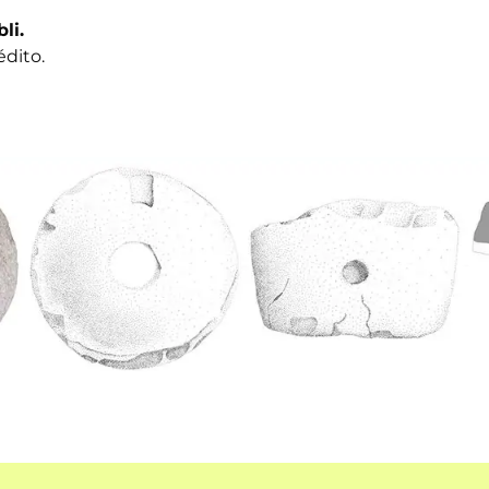
bli.
édito.