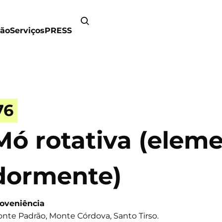
ão
Serviços
PRESS
76
Mó rotativa (elem
dormente)
oveniência
nte Padrão, Monte Córdova, Santo Tirso.