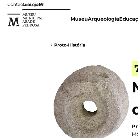
Contactos
Loja
PT
Museu
Arqueologia
Educaç
Proto-História
Pr
Mo