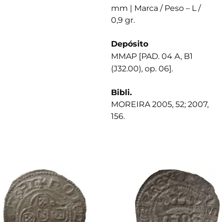
mm | Marca / Peso – L /
0,9 gr.
Depósito
MMAP [PAD. 04 A, B1
(J32.00), op. 06].
Bibli.
MOREIRA 2005, 52; 2007,
156.