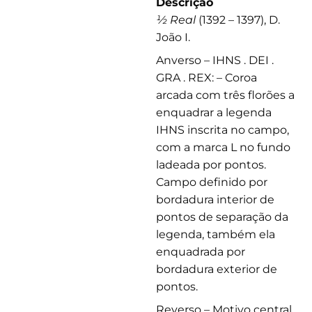
Descrição
½ Real
(1392 – 1397), D.
João I.
Anverso – IHNS . DEI .
GRA . REX: – Coroa
arcada com três florões a
enquadrar a legenda
IHNS inscrita no campo,
com a marca L no fundo
ladeada por pontos.
Campo definido por
bordadura interior de
pontos de separação da
legenda, também ela
enquadrada por
bordadura exterior de
pontos.
Reverso – Motivo central