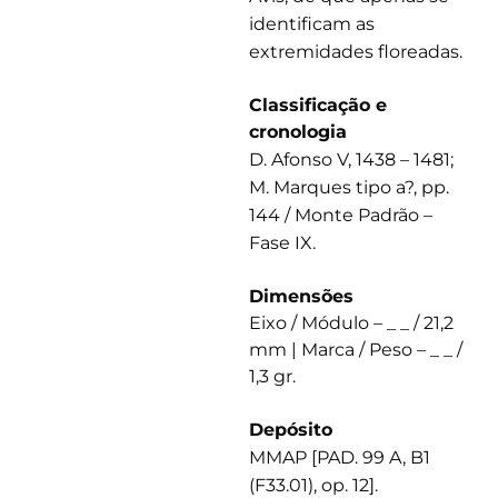
identificam as
extremidades floreadas.
Classificação e
cronologia
D. Afonso V, 1438 – 1481;
M. Marques tipo a?, pp.
144 / Monte Padrão –
Fase IX.
Dimensões
Eixo / Módulo – _ _ / 21,2
mm | Marca / Peso – _ _ /
1,3 gr.
Depósito
MMAP [PAD. 99 A, B1
(F33.01), op. 12].