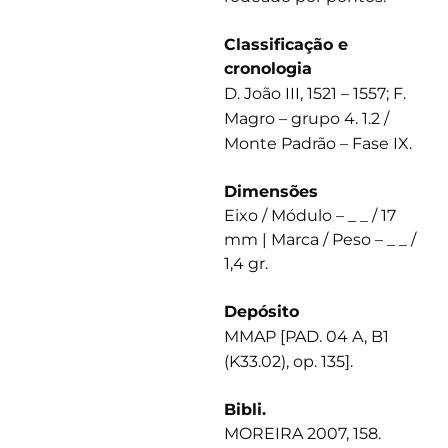
Classificação e
cronologia
D. João III, 1521 – 1557; F.
Magro – grupo 4. 1.2 /
Monte Padrão – Fase IX.
Dimensões
Eixo / Módulo – _ _ / 17
mm | Marca / Peso – _ _ /
1,4 gr.
Depósito
MMAP [PAD. 04 A, B1
(K33.02), op. 135].
Bibli.
MOREIRA 2007, 158.