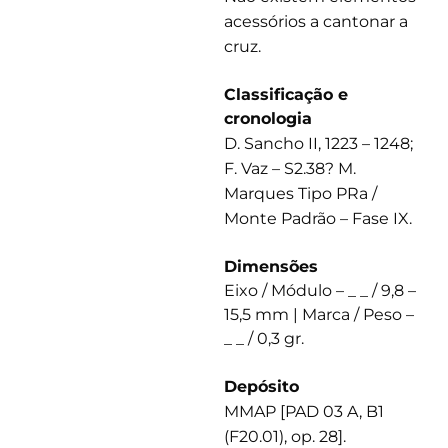
acessórios a cantonar a
cruz.
Classificação e
cronologia
D. Sancho II, 1223 – 1248;
F. Vaz – S2.38? M.
Marques Tipo PRa /
Monte Padrão – Fase IX.
Dimensões
Eixo / Módulo – _ _ / 9,8 –
15,5 mm | Marca / Peso –
_ _ / 0,3 gr.
Depósito
MMAP [PAD 03 A, B1
(F20.01), op. 28].