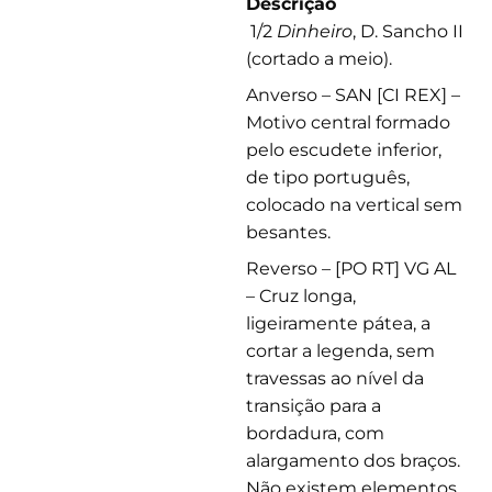
Descrição
1/2
Dinheiro
, D. Sancho II
(cortado a meio).
Anverso – SAN [CI REX] –
Motivo central formado
pelo escudete inferior,
de tipo português,
colocado na vertical sem
besantes.
Reverso – [PO RT] VG AL
– Cruz longa,
ligeiramente pátea, a
cortar a legenda, sem
travessas ao nível da
transição para a
bordadura, com
alargamento dos braços.
Não existem elementos