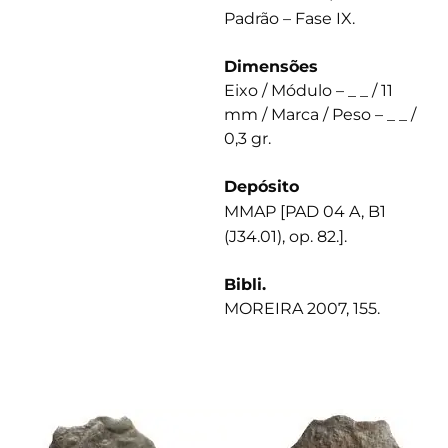
Padrão – Fase IX.
Dimensões
Eixo / Módulo – _ _ / 11
mm / Marca / Peso – _ _ /
0,3 gr.
Depósito
MMAP [PAD 04 A, B1
(J34.01), op. 82.].
Bibli.
MOREIRA 2007, 155.