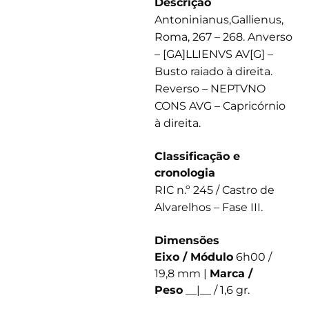
Descrição
Antoninianus,Gallienus,
Roma, 267 – 268. Anverso
– [GA]LLIENVS AV[G] –
Busto raiado à direita.
Reverso – NEPTVNO
CONS AVG – Capricórnio
à direita.
Classificação e
cronologia
RIC n.º 245 / Castro de
Alvarelhos – Fase III.
Dimensões
Eixo / Módulo
6h00 /
19,8 mm |
Marca /
Peso
__|__ / 1,6 gr.