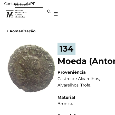
Contactos
Loja
PT
Romanização
134
Moeda (Anton
Proveniência
Castro de Alvarelhos,
Alvarelhos, Trofa.
Material
Bronze.