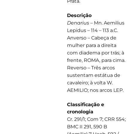
Prata.
Descrição
Denarius
– Mn. Aemilius
Lepidus – 114 – 113 a.C.
Anverso – Cabeça de
mulher para a direita
com diadema por trás; à
frente, ROMA, para cima.
Reverso – Três arcos
sustentam estátua de
cavaleiro; à volta W.
AEMILIO; nos arcos LEP.
Classificação e
cronologia
Cr. 291/1; Com 7; CRR 554;
BMC II 291, 590 B