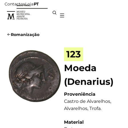
Contactos
Loja
PT
Romanização
123
Moeda
(Denarius)
Proveniência
Castro de Alvarelhos,
Alvarelhos, Trofa.
Material