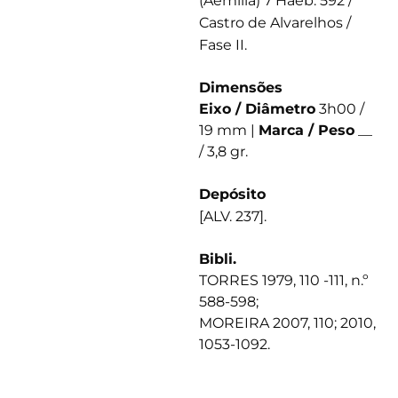
(Aemilia) 7 Haeb. 592 /
Castro de Alvarelhos /
Fase II.
Dimensões
Eixo / Diâmetro
3h00 /
19 mm |
Marca / Peso
__
/ 3,8 gr.
Depósito
[ALV. 237].
Bibli.
TORRES 1979, 110 -111, n.º
588-598;
MOREIRA 2007, 110; 2010,
1053-1092.