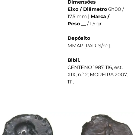
Dimensões
Eixo / Diâmetro
6h00 /
17,5 mm |
Marca /
Peso
__ / 1,5 gr.
Depósito
MMAP [PAD. S/n.º].
Bibli.
CENTENO 1987, 116, est.
XIX, n.º 2; MOREIRA 2007,
111.