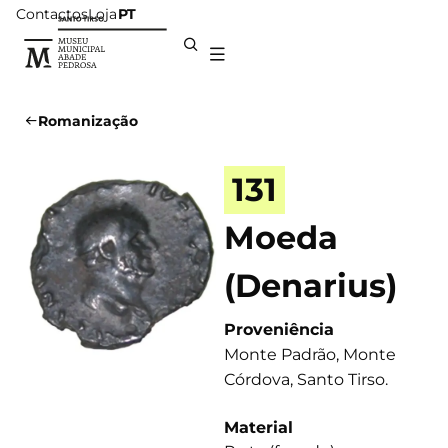
Contactos
Loja
PT
Romanização
131
Moeda
(Denarius)
Proveniência
Monte Padrão, Monte
Córdova, Santo Tirso.
Material