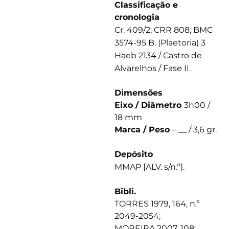
Classificação e
cronologia
Cr. 409/2; CRR 808; BMC
3574-95 B. (Plaetoria) 3
Haeb 2134 / Castro de
Alvarelhos / Fase II.
Dimensões
Eixo / Diâmetro
3h00 /
18 mm
Marca / Peso
– __ / 3,6 gr.
Depósito
MMAP [ALV. s/n.º].
Bibli.
TORRES 1979, 164, n.º
2049-2054;
MOREIRA 2007, 108;