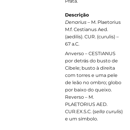
Prata.
Descrição
Denarius
– M. Plaetorius
M.f. Cestianus Aed.
(aedilis). CUR. (curulis) –
67 a.C.
Anverso – CESTIANUS
por detrás do busto de
Cibele; busto à direita
com torres e uma pele
de leão no ombro; globo
por baixo do queixo.
Reverso – M.
PLAETORIUS AED.
CUR.EX.S.C. (
sella curulis
)
e um símbolo.