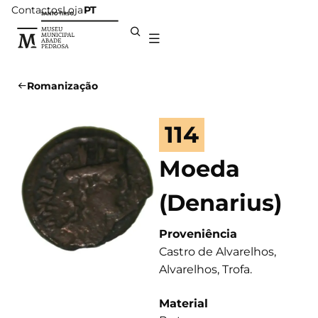
Contactos
Loja
PT
Romanização
114
Moeda
(Denarius)
Proveniência
Castro de Alvarelhos,
Alvarelhos, Trofa.
Material