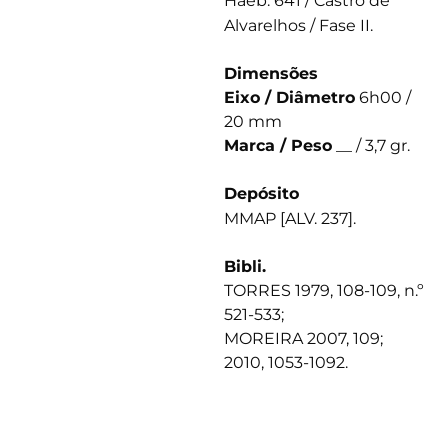
Haeb. 641 / Castro de
Alvarelhos / Fase II.
Dimensões
Eixo / Diâmetro
6h00 /
20 mm
Marca / Peso
__ / 3,7 gr.
Depósito
MMAP [ALV. 237].
Bibli.
TORRES 1979, 108-109, n.º
521-533;
MOREIRA 2007, 109;
2010, 1053-1092.