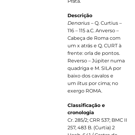
Prata.
Descrição
Denarius
– Q. Curtius –
116 – 115 a.C. Anverso –
Cabeça de Roma com
um x atrás e Q. CURT à
frente: orla de pontos.
Reverso – Júpiter numa
quadriga e M. SILA por
baixo dos cavalos e
um
litus
por cima; no
exergo ROMA.
Classificação e
cronologia
Cr. 285/2; CRR 537; BMC II
257, 483 B. (Curtia) 2