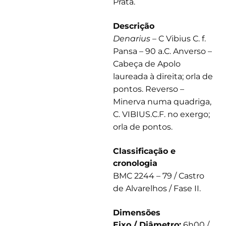
Prata.
Descrição
Denarius
– C Vibius C. f.
Pansa – 90 a.C. Anverso –
Cabeça de Apolo
laureada à direita; orla de
pontos. Reverso –
Minerva numa quadriga,
C. VIBIUS.C.F. no exergo;
orla de pontos.
Classificação e
cronologia
BMC 2244 – 79 / Castro
de Alvarelhos / Fase II.
Dimensões
Eixo / Diâmetro:
6h00 /