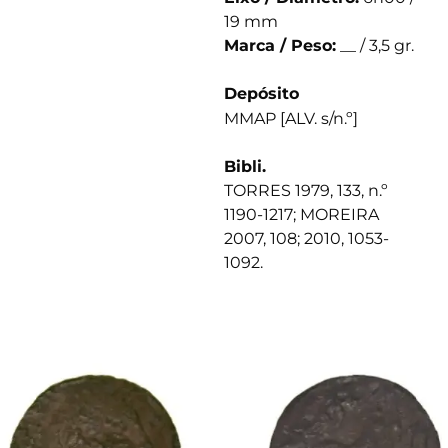
19 mm
Marca / Peso:
__ / 3,5 gr.
Depósito
MMAP [ALV. s/n.º]
Bibli.
TORRES 1979, 133, n.º
1190-1217; MOREIRA
2007, 108; 2010, 1053-
1092.