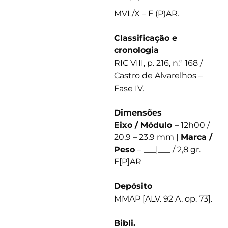
MVL/X – F (P)AR.
Classificação e
cronologia
RIC VIII, p. 216, n.º 168 /
Castro de Alvarelhos –
Fase IV.
Dimensões
Eixo / Módulo
– 12h00 /
20,9 – 23,9 mm |
Marca /
Peso
– ___|___ / 2,8 gr.
F[P]AR
Depósito
MMAP [ALV. 92 A, op. 73].
Bibli.