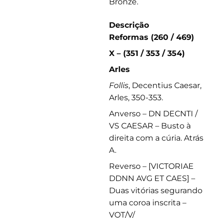
Bronze.
Descrição
Reformas (260 / 469)
X – (351 / 353 / 354)
Arles
Follis
, Decentius Caesar,
Arles, 350-353.
Anverso – DN DECNTI /
VS CAESAR – Busto à
direita com a cúria. Atrás
A.
Reverso – [VICTORIAE
DDNN AVG ET CAES] –
Duas vitórias segurando
uma coroa inscrita –
VOT/V/