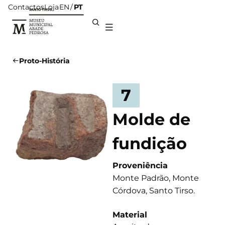
Contactos
Loja
PT
EN
Proto-História
7
Molde de
fundição
Proveniência
Monte Padrão, Monte
Córdova, Santo Tirso.
Material