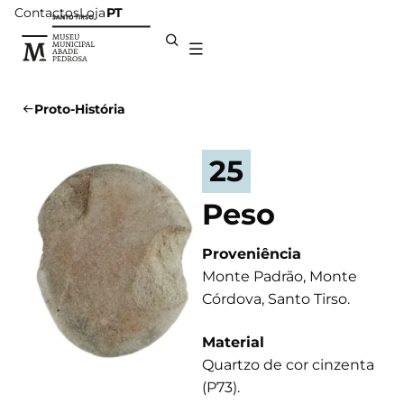
Contactos
Loja
PT
Proto-História
25
Peso
Proveniência
Monte Padrão, Monte
Córdova, Santo Tirso.
Material
Quartzo de cor cinzenta
(P73).