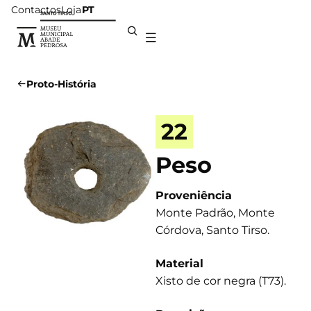
Contactos
Loja
PT
Proto-História
22
Peso
Proveniência
Monte Padrão, Monte
Córdova, Santo Tirso.
Material
Xisto de cor negra (T73).