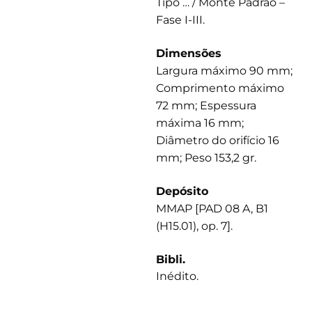
Tipo … / Monte Padrão –
Fase I-III.
Dimensões
Largura máximo 90 mm;
Comprimento máximo
72 mm; Espessura
máxima 16 mm;
Diâmetro do orifício 16
mm; Peso 153,2 gr.
Depósito
MMAP [PAD 08 A, B1
(H15.01), op. 7].
Bibli.
Inédito.