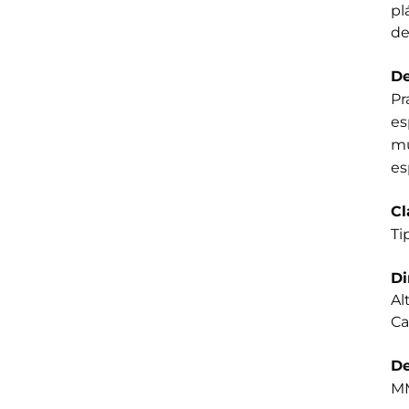
pl
de
De
Pr
es
mu
es
Cl
Ti
D
Al
Ca
De
MM