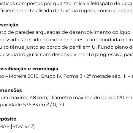
ásticos compostos por quartzo, mica e feldspato de pequ
ficientemente alisada de textura rugosa, concrecionada
scrição
ato de paredes arqueadas de desenvolvimento oblíquo. 
pessado facetado no exterior e aresta arredondada no in
ito ténue junto ao bordo de perfil em U. Fundo plano d
pessura irregular com desenvolvimento progressivo para
assificação e cronologia
po – Moreira 2010, Grupo IV, Forma 3 / 2ª metade séc. III – s
imensões
tura máxima 48 mm; Diâmetro máximo do bordo 170 mm
3
pacidade 536,83 cm
/ 0,17 L.
pósito
AP [ROV. 947].