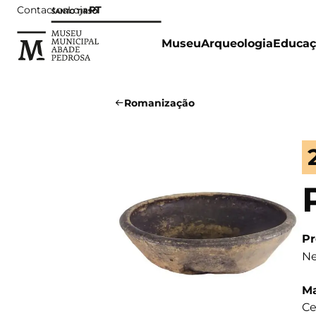
Contactos
Loja
PT
Museu
Arqueologia
Educaç
Romanização
Pr
Ne
Ma
Ce