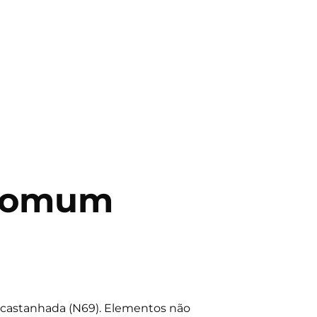
 comum
 acastanhada (N69). Elementos não