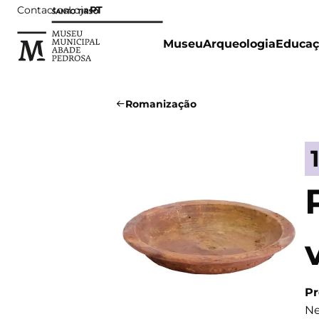
Contactos
Loja
PT
Museu
Arqueologia
Educaç
Romanização
Pr
Ne