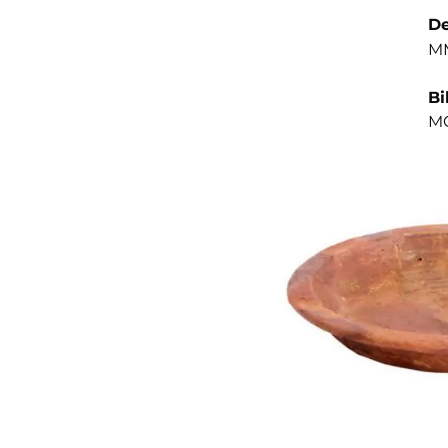
De
MM
Bi
MO