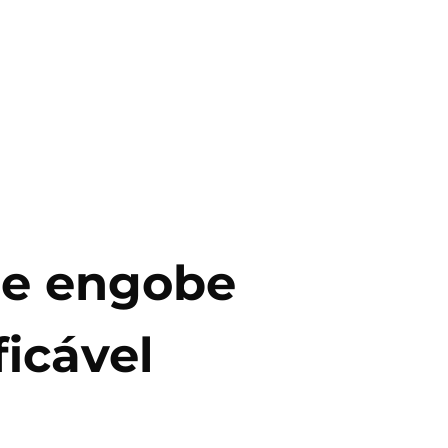
de engobe
ficável