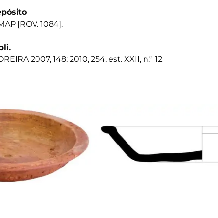
pósito
AP [ROV. 1084].
bli.
REIRA 2007, 148; 2010, 254, est. XXII, n.º 12.