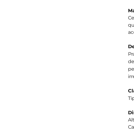
Ma
Ce
qu
ac
De
Pr
de
pe
ir
Cl
Ti
D
Al
Ca