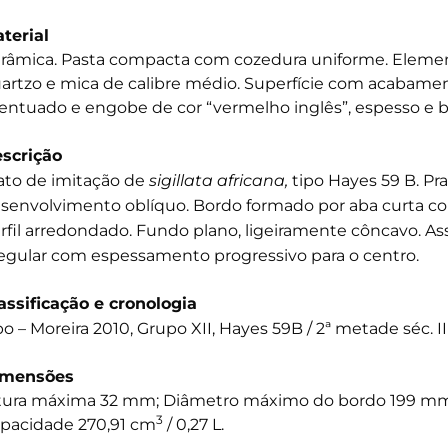
terial
râmica. Pasta compacta com cozedura uniforme. Elemen
artzo e mica de calibre médio. Superfície com acaba
entuado e engobe de cor “vermelho inglês”, espesso e 
scrição
ato de imitação de
sigillata africana,
tipo Hayes 59 B. Pr
senvolvimento oblíquo. Bordo formado por aba curta com
rfil arredondado. Fundo plano, ligeiramente côncavo. As
regular com espessamento progressivo para o centro.
assificação e cronologia
po – Moreira 2010, Grupo XII, Hayes 59B / 2ª metade séc. III 
imensões
tura máxima 32 mm; Diâmetro máximo do bordo 199 mm
3
pacidade 270,91 cm
/ 0,27 L.