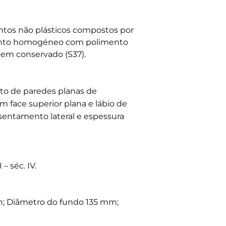
tos não plásticos compostos por
mento homogéneo com polimento
bem conservado (S37).
ato de paredes planas de
 face superior plana e lábio de
sentamento lateral e espessura
– séc. IV.
; Diâmetro do fundo 135 mm;