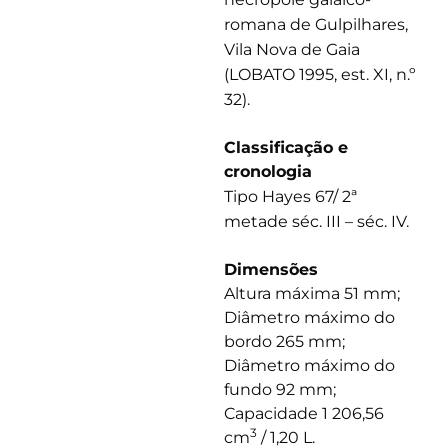
romana de Gulpilhares,
Vila Nova de Gaia
(LOBATO 1995, est. XI, n.º
32).
Classificação e
cronologia
Tipo Hayes 67/ 2ª
metade séc. III – séc. IV.
Dimensões
Altura máxima 51 mm;
Diâmetro máximo do
bordo 265 mm;
Diâmetro máximo do
fundo 92 mm;
Capacidade 1 206,56
3
cm
/ 1,20 L.