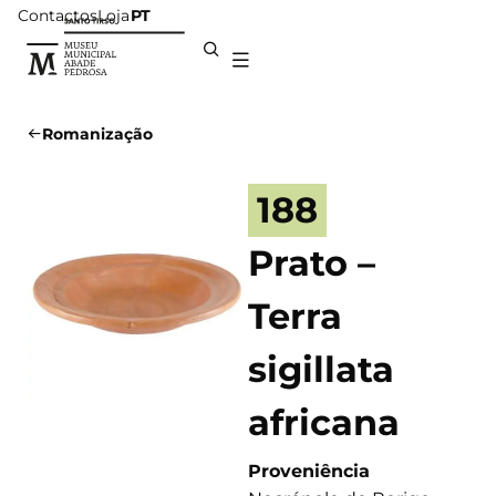
Contactos
Loja
PT
Romanização
188
Prato –
Terra
sigillata
africana
Proveniência