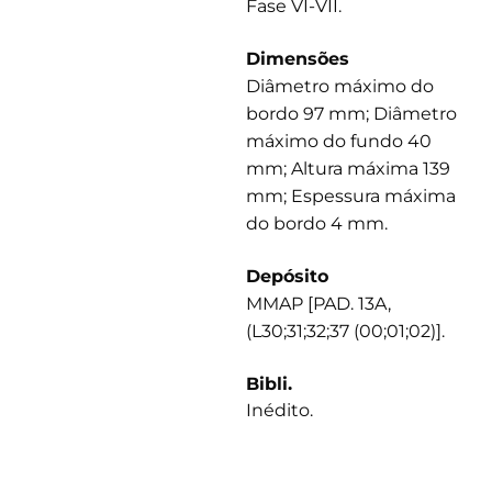
Fase VI-VII.
Dimensões
Diâmetro máximo do
bordo 97 mm; Diâmetro
máximo do fundo 40
mm; Altura máxima 139
mm; Espessura máxima
do bordo 4 mm.
Depósito
MMAP [PAD. 13A,
(L30;31;32;37 (00;01;02)].
Bibli.
Inédito.