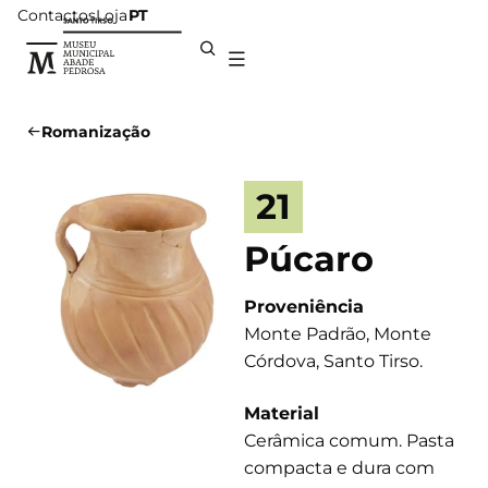
Contactos
Loja
PT
Romanização
21
Púcaro
Proveniência
Monte Padrão, Monte
Córdova, Santo Tirso.
Material
Cerâmica comum. Pasta
compacta e dura com