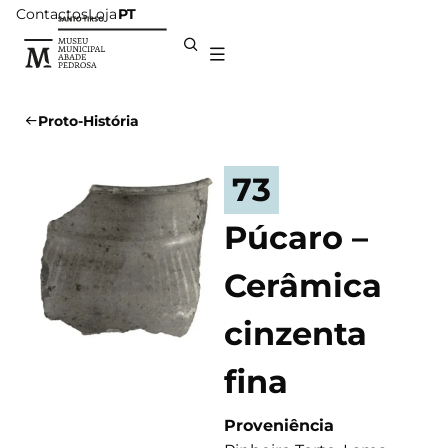
Contactos
Loja
PT
Proto-História
73
Púcaro –
Cerâmica
cinzenta
fina
Proveniência