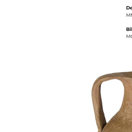
De
MM
Bi
MO