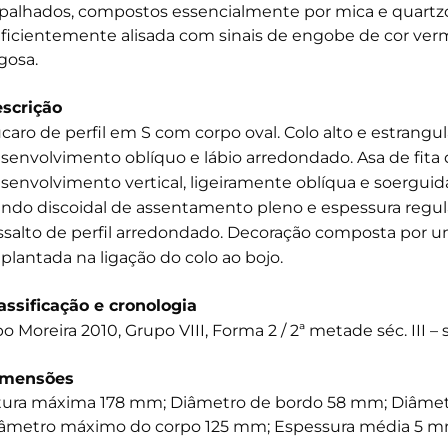
palhados, compostos essencialmente por mica e quartzo
ficientemente alisada com sinais de engobe de cor ver
gosa.
scrição
caro de perfil em S com corpo oval. Colo alto e estrang
senvolvimento oblíquo e lábio arredondado. Asa de fita
senvolvimento vertical, ligeiramente oblíqua e soerguid
ndo discoidal de assentamento pleno e espessura regula
ssalto de perfil arredondado. Decoração composta por u
plantada na ligação do colo ao bojo.
assificação e cronologia
po Moreira 2010, Grupo VIII, Forma 2 / 2ª metade séc. III – s
imensões
tura máxima 178 mm; Diâmetro de bordo 58 mm; Diâme
âmetro máximo do corpo 125 mm; Espessura média 5 m