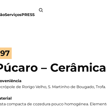
ão
Serviços
PRESS
197
Púcaro – Cerâmic
oveniência
crópole de Rorigo Velho, S. Martinho de Bougado, Trofa.
terial
sta compacta de cozedura pouco homogénea. Elemento