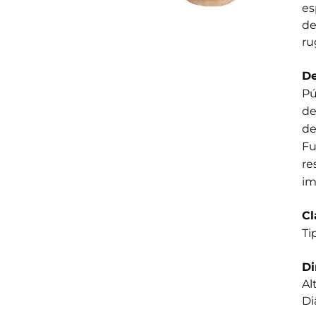
es
de
ru
De
Pú
de
de
Fu
re
im
Cl
Ti
D
Al
Di