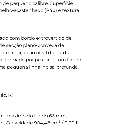
 de pequeno calibre. Superfície
melho-acastanhado (P40) e textura
ulado com bordo extrovertido de
 de secção plano-convexa de
a em relação ao nível do bordo.
r formado por pé curto com ligeiro
ma pequena linha incisa, profunda,
éc. IV.
tro máximo do fundo 66 mm;
3
m; Capacidade 904,48 cm
/ 0,90 L.