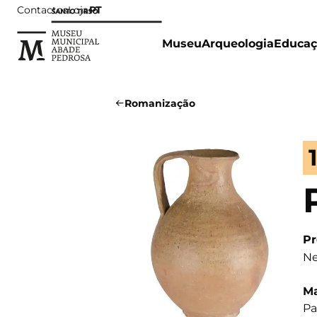
Contactos
Loja
PT
Museu
Arqueologia
Educaç
Romanização
Pr
Ne
Ma
Pa