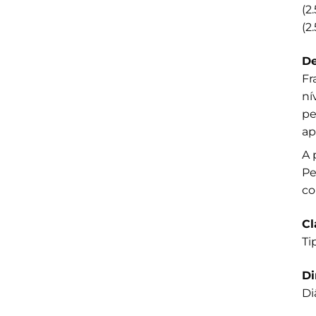
(2
(2
De
Fr
ní
pe
ap
A 
Pe
co
Cl
Ti
D
Di