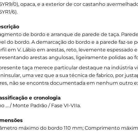
.5YR9/0), opaca, e a exterior de cor castanho avermelhado
.5YR1/6).
scrição
agmento de bordo e arranque de parede de taça. Parede
vel do bordo. A demarcação do bordo e a parede faz-se p
rfil em V. Lábio em arestas, reto, levemente espessado e i
resentando arestas angulosas, ligeiramente polidas ao f
presente taça merece particular destaque na indústria 
ninsular, uma vez que a sua técnica de fabrico, por justa
res, não se encontra documentada em nenhum outro e
assificação e cronologia
po … / Monte Padrão / Fase VI-VIIa.
imensões
âmetro máximo do bordo 110 mm; Comprimento máxim