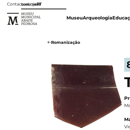
Contactos
Loja
PT
Museu
Arqueologia
Educaç
Romanização
Pr
Mo
Ma
Vi