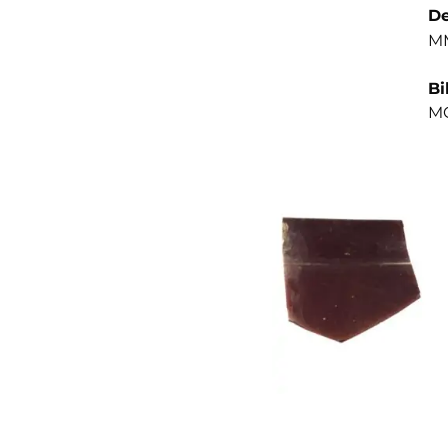
De
MM
Bi
MO