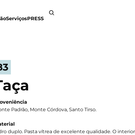
ão
Serviços
PRESS
83
Taça
oveniência
nte Padrão, Monte Córdova, Santo Tirso.
terial
dro duplo. Pasta vítrea de excelente qualidade. O interi