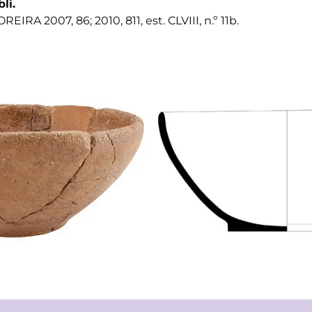
bli.
REIRA 2007, 86; 2010, 811, est. CLVIII, n.º 11b.