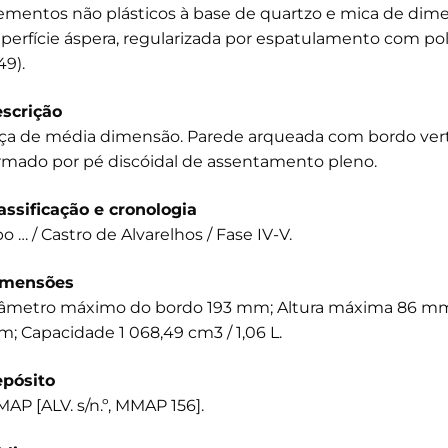
ementos não plásticos à base de quartzo e mica de dime
perfície áspera, regularizada por espatulamento com po
49).
scrição
ça de média dimensão. Parede arqueada com bordo verti
rmado por pé discóidal de assentamento pleno.
assificação e cronologia
po … / Castro de Alvarelhos / Fase IV-V.
imensões
âmetro máximo do bordo 193 mm; Altura máxima 86 mm
; Capacidade 1 068,49 cm3 / 1,06 L.
pósito
AP [ALV. s/n.º, MMAP 156].