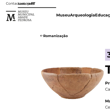
Contactos
Loja
PT
Museu
Arqueologia
Educaç
Romanização
Pr
Ca
Ma
Ce