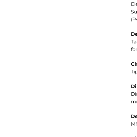
El
Su
(P
De
Ta
fo
Cl
Ti
D
Di
mm
De
MM