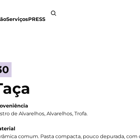
ão
Serviços
PRESS
30
Taça
oveniência
stro de Alvarelhos, Alvarelhos, Trofa.
terial
râmica comum. Pasta compacta, pouco depurada, com c