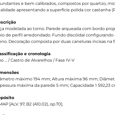
undantes e bem calibrados, compostos por quartzo, mi
alidade apresentando a superfície polida cor castanha (R
scrição
ça modelada ao torno. Parede arqueada com bordo proje
bio de perfil arredondado. Fundo discóidal configuran
eno. Decoração composta por duas caneluras incisas na 
assificação e cronologia
po … / Castro de Alvarelhos / Fase IV-V
imensões
âmetro máximo 194 mm; Altura máxima 96 mm; Diâmet
pessura máxima da parede 5 mm; Capacidade 1 592,23 cm3
pósito
AP [ALV. 97, B2 (A10.02), op.70].