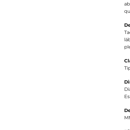
ab
qu
De
Ta
lá
pl
Cl
Ti
D
Di
Es
De
MM