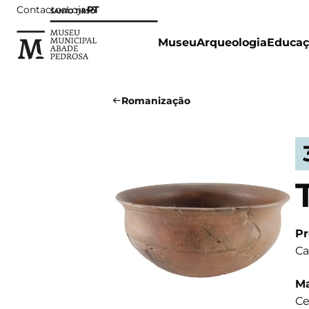
Contactos
Loja
PT
Museu
Arqueologia
Educaç
Romanização
Pr
Ca
Ma
Ce