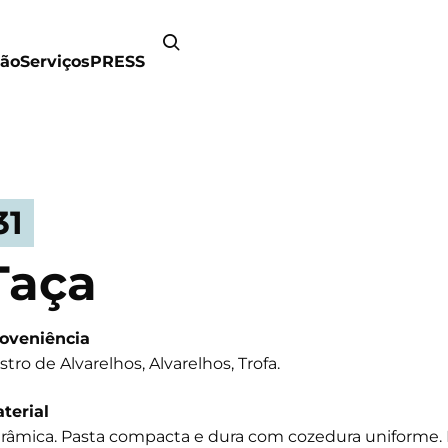
ão
Serviços
PRESS
31
Taça
oveniência
stro de Alvarelhos, Alvarelhos, Trofa.
terial
râmica. Pasta compacta e dura com cozedura uniforme. 